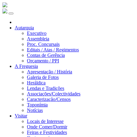
Autarquia
Executivo
Assembleia
Proc. Concursais
Editais / Atas / Regimentos
Contas de Gerência
Orçamento / PPI
A Freguesia
Apresentação / História
Galeria de Fotos
Heráldica
Lendas e Tradições
Associações/Colectividades
Caracterização/Censos
Toponímia
Notícias
Visitar
Locais de Interesse
Onde Comer/Dormir
Feiras e Festividades