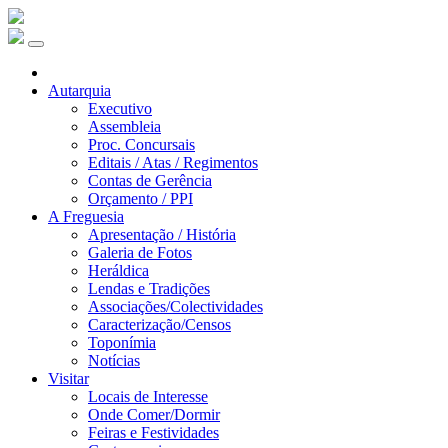
Autarquia
Executivo
Assembleia
Proc. Concursais
Editais / Atas / Regimentos
Contas de Gerência
Orçamento / PPI
A Freguesia
Apresentação / História
Galeria de Fotos
Heráldica
Lendas e Tradições
Associações/Colectividades
Caracterização/Censos
Toponímia
Notícias
Visitar
Locais de Interesse
Onde Comer/Dormir
Feiras e Festividades